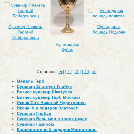
Сувенир Плакета
Vip подарок
Георгий
Лошадь Подкова
Победоносец
Vip подарок
Кубок
Страницы
[◄]
[ 1 ]
[ 2 ]
[ 4 ]
[ 5 ]
Медаль Герб
Сувенир Златоуст Глобус
Бизнес сувенир Шкатулка
Бизнес сувенир Герб Москвы
Икона Свт. Николай Чудотворец
Икона. Vip подарок Златоуст.
Сувенир Глобус
Сувенир Весь мир в твоих руках
Сувенир Газпром
Корпоративный подарок Магистраль