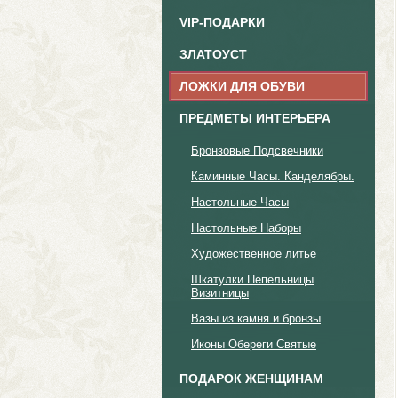
VIP-ПОДАРКИ
ЗЛАТОУСТ
ЛОЖКИ ДЛЯ ОБУВИ
ПРЕДМЕТЫ ИНТЕРЬЕРА
Бронзовые Подсвечники
Каминные Часы. Канделябры.
Настольные Часы
Настольные Наборы
Художественное литье
Шкатулки Пепельницы
Визитницы
Вазы из камня и бронзы
Иконы Обереги Святые
ПОДАРОК ЖЕНЩИНАМ