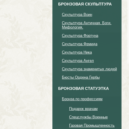
БРОНЗОВАЯ СКУЛЬПТУРА
Скульптура Воин
Cкульптура Античная. Боги.
Мифология.
Скульптура Фортуна
Скульптура Фемида
Скульптура Ника
Скульптура Ангел
Скульптура знаменитых людей
Бюсты Ордена Гербы
БРОНЗОВАЯ СТАТУЭТКА
Бронза по профессиям
Подарок врачам
Спецслужбы Военные
Газовая Промышленность