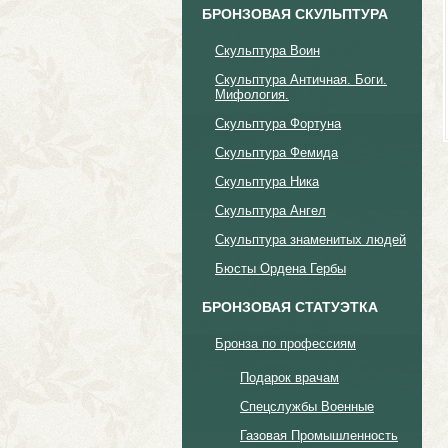
БРОНЗОВАЯ СКУЛЬПТУРА
Скульптура Воин
Cкульптура Античная. Боги.
Мифология.
Скульптура Фортуна
Скульптура Фемида
Скульптура Ника
Скульптура Ангел
Скульптура знаменитых людей
Бюсты Ордена Гербы
БРОНЗОВАЯ СТАТУЭТКА
Бронза по профессиям
Подарок врачам
Спецслужбы Военные
Газовая Промышленность