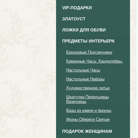
VIP-ПОДАРКИ
ЗЛАТОУСТ
ЛОЖКИ ДЛЯ ОБУВИ
ПРЕДМЕТЫ ИНТЕРЬЕРА
Бронзовые Подсвечники
Каминные Часы. Канделябры.
Настольные Часы
Настольные Наборы
Художественное литье
Шкатулки Пепельницы
Визитницы
Вазы из камня и бронзы
Иконы Обереги Святые
ПОДАРОК ЖЕНЩИНАМ