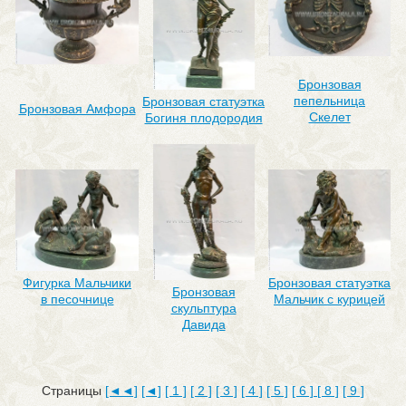
Бронзовая
пепельница
Бронзовая статуэтка
Бронзовая Амфора
Скелет
Богиня плодородия
Фигурка Мальчики
Бронзовая статуэтка
Бронзовая
в песочнице
Мальчик с курицей
скульптура
Давида
Страницы
[◄◄]
[◄]
[ 1 ]
[ 2 ]
[ 3 ]
[ 4 ]
[ 5 ]
[ 6 ]
[ 8 ]
[ 9 ]