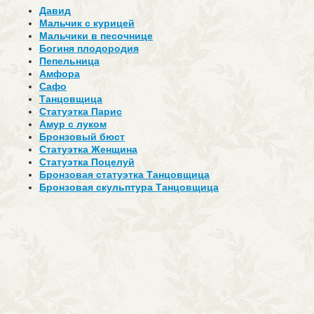
Давид
Мальчик с курицей
Мальчики в песочнице
Богиня плодородия
Пепельница
Амфора
Сафо
Танцовщица
Статуэтка Парис
Амур с луком
Бронзовый бюст
Статуэтка Женщина
Статуэтка Поцелуй
Бронзовая статуэтка Танцовщица
Бронзовая скульптура Танцовщица